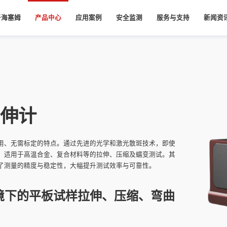
于海塞姆
产品中心
应用案例
安全监测
服务与支持
新闻资
司简介
服务承诺
公司新
工业
桥梁安全监测系统
视觉应变仪
航空航天
水库大坝安全监测
视觉跟踪仪
质荣誉
资料下载
知识分
刚度测试
单目二维视觉应变仪
CC复合材料2200℃双向拉伸测试
离线视觉跟踪仪
展历程
压变形测试
单目三维视觉应变仪
飞机外壳钛合金全场高温650度拉伸测试
在线视觉跟踪仪
单目三维高速视觉应变仪
柔性在线视觉跟踪仪
业文化
伸计
双目三维视觉应变仪
安全监测云平台
队建设
尾矿库安全监测系统
隧道安全监测系统
教育版视觉应变仪
家电
安全监测
用、无需标定的特点。通过先进的光学和激光散斑技术，即使
作伙伴
，适用于高温合金、复合材料等的拉伸、压缩及蠕变测试。其
空调室外机振动DIC测试
立交桥安全监测
了测量的精度与稳定性，大幅提升测试效率与可靠性。
手机光传感器高低温变形测试
隧道安全监测
激光测振仪
DVC软件
环境下的平板试样拉伸、压缩、弯曲
单点激光测振仪
DVC软件
多点激光测振仪