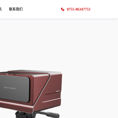
0755-86347753
讯
联系我们
闻
联系方式
系统
土木工程
视觉裂缝计
基坑安全监测系统
生物医疗
享
人才招聘
梯度ECC混凝土四点弯曲测试
视觉裂缝计
髋关节内植入物疲劳测试
商务合作
混凝土梁三点弯曲测试
生物材料线材拉伸测试
安全检测
应县木塔结构安全检测
沿江高速桥的静态安全检测
DIC视触觉传感器
DIC视触觉传感器