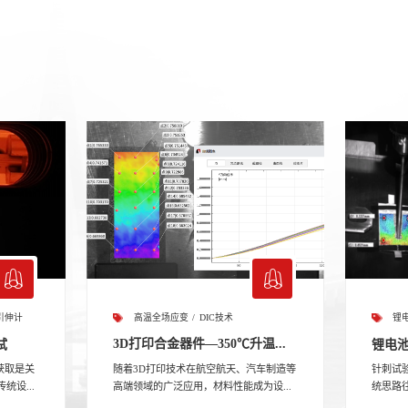
高温全场应变
DIC技术
引伸计
锂
3D打印合金器件—350℃升温...
试
锂电
随着3D打印技术在航空航天、汽车制造等
获取是关
针刺试
高端领域的广泛应用，材料性能成为设...
统设...
统思路往