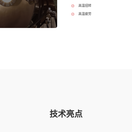
高温扭转
高温疲劳
技术亮点