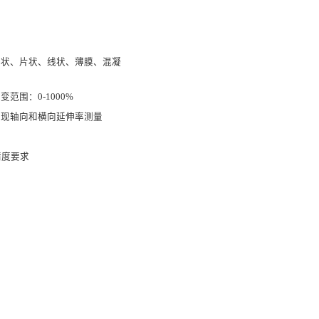
棒状、片状、线状、薄膜、混凝
范围：0-1000%
实现轴向和横向延伸率测量
级精度要求