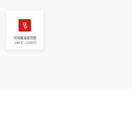
可测量温度范围

-190℃—2300℃