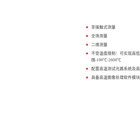
非接触式测量
1
全场测量
2
二维测量
3
不受温度限制：可实现高
4
围-190℃-2600℃
配置高温测试光路系统及
5
具备高温图像处理软件模
6