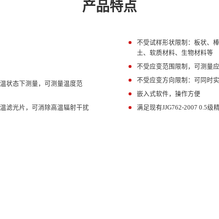
产品特点
不受试样形状限制：板状、
7
土、软质材料、生物材料等
不受应变范围限制，可测量应变
8
不受应变方向限制：可同时
9
低温状态下测量，可测量温度范
嵌入式软件，操作方便
10
高温滤光片，可消除高温辐射干扰
满足现有JJG762-2007 0.5
11
块