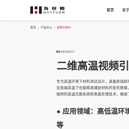
首页
关
公
首页
>
产品中心
>
视频引伸计
材料测试
房屋安全监测系统
视频引伸计
汽车
资
黄铁矿落锤冲击试验
二维视频引伸计
白车身
发
PRODUCT
复合材料双轴拉伸测试
三维视频引伸计
轮胎受
二维高温视频引伸计
企
二维高温视频引
三维高温视频引伸计
团
边坡安全监测系统
轨道交通
数码
专为高温环境下材料测试设计，具备即插即
合
在极端高温下也能精准捕捉材料的变形数据
船舶结构冰载荷DIC测试
独特的高温光路系统和表面处理技术，确保
铁路轨道单点跟踪双设备测试
视觉显微应变测量系统
● 应用领域：高低温
二维显微应变测量系统
三维显微应变测量系统
等