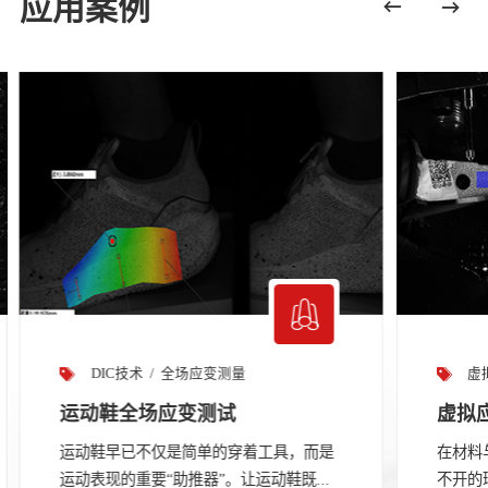
应用案例
虚拟应变片
强度测试
线
虚拟应变片测量
线缆
在材料与结构测试中，应变测量一直是绕
线缆桥
不开的环节。传统电阻应变片虽然技术...
传统应