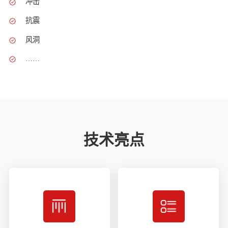
冲击
抗震
风洞
……
技术亮点