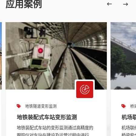
应用案例
地铁隧道变形监测
桥
地铁装配式车站变形监测
机场
地铁装配式车站的变形监测通过高精度的
机场联
跟踪仪对车站在建设及运营过程中进行...
桥梁安